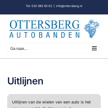
Ga
Tel: 020 682 60 62
|
info@ottersberg.nl
naar
inhoud
Ga naar...
Uitlijnen
Uitlijnen van de wielen van een auto is het