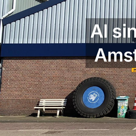
Al si
Amst