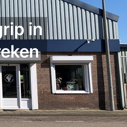
rip in
reken