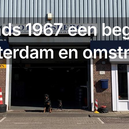
nds 1967 een beg
erdam en omst